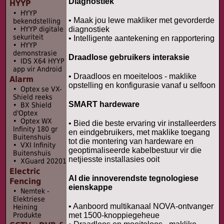
Diagnostiek
HYYP
• HYYP
• Maak jou lewe makliker met gevorderde
bekendstelling
diagnostiek
• HYYP digitale
sekuriteit
• Intelligente aantekening en rapportering
• HYYP
demonstrasie
Draadlose gebruikers interaksie
• IDS X64 HYYP
app vir Android
• Draadloos en moeiteloos - maklike
Alarm
opstelling en konfigurasie vanaf u selfoon
• Optex se VX-
Shield reeks
SMART hardeware
• BX Shield
d'Optex
• Optex WX
• Bied die beste ervaring vir installeerders
Infinity 180 gr
en eindgebruikers, met maklike toegang
Buitenshuis
tot die montering van hardeware en
• VXI Infinity
geoptimaliseerde kabelbestuur vir die
Buitenshuis
netjiesste installasies ooit
• XGuard 20201
Electric
Al die innoverendste tegnologiese
Fencing
eienskappe
• Nemtek -
Elektriese
• Aanboord multikanaal NOVA-ontvanger
Heining
met 1500-knoppiegeheue
Produkte