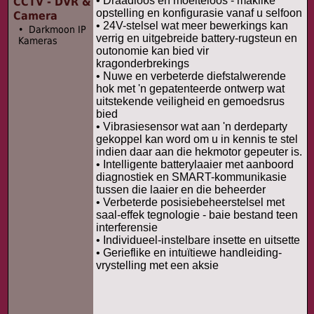
• Draadloos en moeiteloos - maklike
CCTV - DVR &
opstelling en konfigurasie vanaf u selfoon
Camera
• 24V-stelsel wat meer bewerkings kan
• Darkmoon IP
verrig en uitgebreide battery-rugsteun en
Kameras
outonomie kan bied vir
kragonderbrekings
• Nuwe en verbeterde diefstalwerende
hok met 'n gepatenteerde ontwerp wat
uitstekende veiligheid en gemoedsrus
bied
• Vibrasiesensor wat aan 'n derdeparty
gekoppel kan word om u in kennis te stel
indien daar aan die hekmotor gepeuter is.
• Intelligente batterylaaier met aanboord
diagnostiek en SMART-kommunikasie
tussen die laaier en die beheerder
• Verbeterde posisiebeheerstelsel met
saal-effek tegnologie - baie bestand teen
interferensie
• Individueel-instelbare insette en uitsette
• Gerieflike en intuïtiewe handleiding-
vrystelling met een aksie