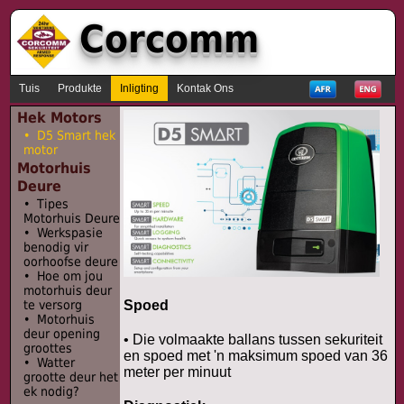
Corcomm
Tuis
Produkte
Inligting
Kontak Ons
Hek Motors
• D5 Smart hek
motor
Motorhuis
Deure
• Tipes
Motorhuis Deure
• Werkspasie
benodig vir
oorhoofse deure
• Hoe om jou
motorhuis deur
Spoed
te versorg
• Motorhuis
deur opening
• Die volmaakte ballans tussen sekuriteit
groottes
en spoed met 'n maksimum spoed van 36
• Watter
meter per minuut
grootte deur het
ek nodig?