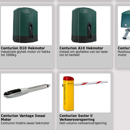
Centurion D10 Hekmotor
Centurion A10 Hekmotor
Centur
Industriele glyhek motor vir hekke
Instaat om glyhekke van tot twee
Huishoud
tot 1000kg
ton te hanteer
motor
Centurion Vantage Swaai
Centurion Sector II
Motor
Verkeersversperring
Centurion lineêre swaai hekmotor
Hoë-volume verkeersversperring