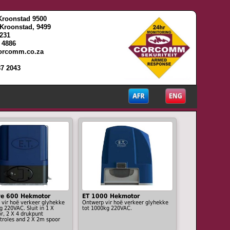
Kroonstad 9500
, Kroonstad, 9499
2231
3 4886
corcomm.co.za
7 2043
ve 600 Hekmotor
ET 1000 Hekmotor
 vir hoë verkeer glyhekke
Ontwerp vir hoë verkeer glyhekke
g 220VAC. Sluit in 1 X
tot 1000kg 220VAC.
r, 2 X 4 drukpunt
troles and 2 X 2m spoor