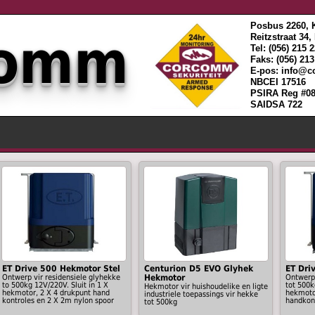
Posbus 2260, 
comm
Reitzstraat 34
Tel: (056) 215 
Faks: (056) 21
E-pos: info@
NBCEI 17516
PSIRA Reg #08
SAIDSA 722
ET Drive 500 Hekmotor Stel
Centurion D5 EVO Glyhek
ET Dri
Ontwerp vir residensiele glyhekke
Hekmotor
Ontwerp
to 500kg 12V/220V. Sluit in 1 X
tot 500k
Hekmotor vir huishoudelike en ligte
hekmotor, 2 X 4 drukpunt hand
hekmoto
industriele toepassings vir hekke
kontroles en 2 X 2m nylon spoor
handkon
tot 500kg