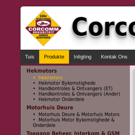
Cor
Tuis
Produkte
Inligting
Kontak Ons
Hekmotors
• Hekmotors
• Hekmotor Bykomstighede
• Handkontroles & Ontvangers (ET)
• Handkontroles & Ontvangers (Ander)
• Hekmotor Onderdele
Motorhuis Deure
• Motorhuis Deure & Motorhuis Motors
• Motorhuis Motor Bykomstighede &
Onderdele
Toegang Beheer, Interkom & GSM