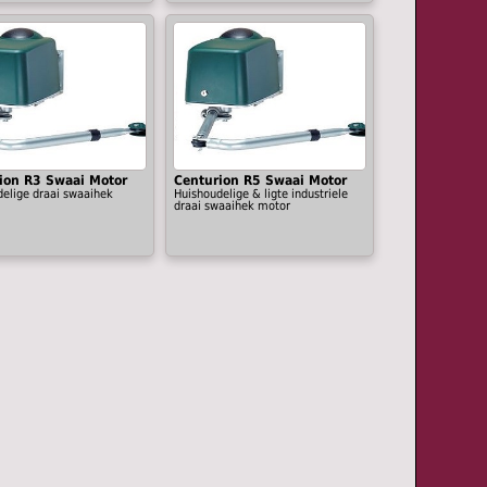
ion R3 Swaai Motor
Centurion R5 Swaai Motor
elige draai swaaihek
Huishoudelige & ligte industriele
draai swaaihek motor