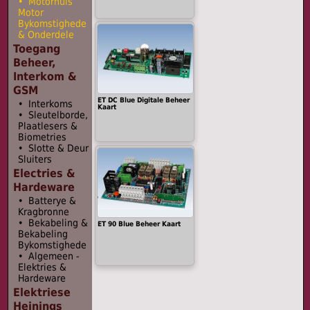
• Motorhuis
Motor
Bykomstighede
& Onderdele
Toegang
Beheer,
Interkom &
GSM
ET DC Blue Digitale Beheer
• Interkoms
Kaart
• Sleutelborde,
Plaatlesers &
Biometries
• Slotte & Deur
Sluiters
Electries &
Hardeware
• Batterye &
Kragbronne
• Bekabeling &
ET 90 Blue Beheer Kaart
Bekabeling
Bykomstighede
• Algemeen -
Elektries &
Hardeware
Elektriese
Heinings