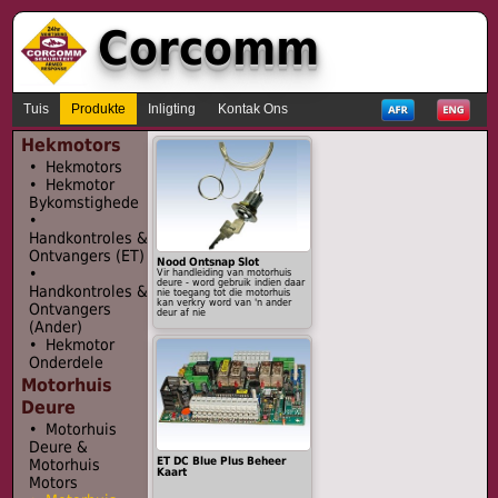
Corcomm
Tuis
Produkte
Inligting
Kontak Ons
Hekmotors
• Hekmotors
• Hekmotor
Bykomstighede
•
Handkontroles &
Ontvangers (ET)
Nood Ontsnap Slot
•
Vir handleiding van motorhuis
deure - word gebruik indien daar
Handkontroles &
nie toegang tot die motorhuis
kan verkry word van 'n ander
Ontvangers
deur af nie
(Ander)
• Hekmotor
Onderdele
Motorhuis
Deure
• Motorhuis
Deure &
ET DC Blue Plus Beheer
Motorhuis
Kaart
Motors