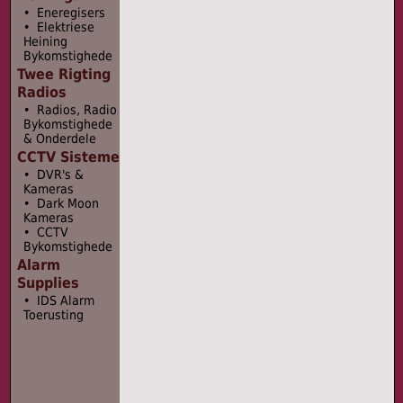
• Eneregisers
• Elektriese
Heining
Bykomstighede
Twee Rigting
Radios
• Radios, Radio
Bykomstighede
& Onderdele
CCTV Sisteme
• DVR's &
Kameras
• Dark Moon
Kameras
• CCTV
Bykomstighede
Alarm
Supplies
• IDS Alarm
Toerusting